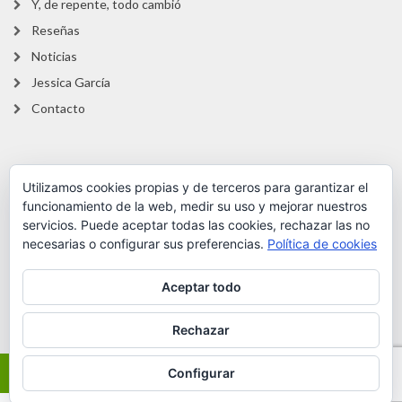
Y, de repente, todo cambió
Reseñas
Noticias
Jessica García
Contacto
Legal
Utilizamos cookies propias y de terceros para garantizar el
funcionamiento de la web, medir su uso y mejorar nuestros
Información sobre las cookies
servicios. Puede aceptar todas las cookies, rechazar las no
necesarias o configurar sus preferencias.
Política de cookies
Política de cookies
Política de privacidad
Aceptar todo
Términos de uso
Rechazar
Configurar
Libros al descubierto © 2017 Todos los derechos reservados