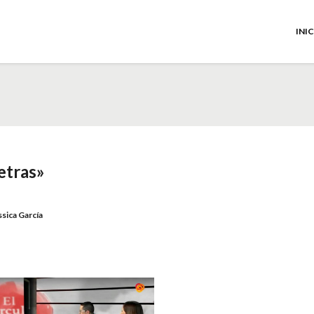
INI
letras»
ssica García