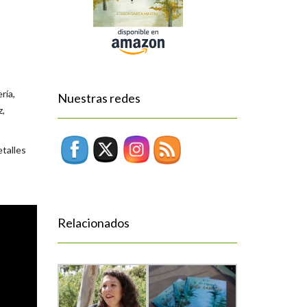
ría,
Nuestras redes
z,
etalles
Relacionados