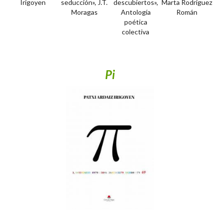
Irigoyen
seducción», J.T.
descubiertos»,
Marta Rodríguez
Moragas
Antología
Román
poética
colectiva
Pi