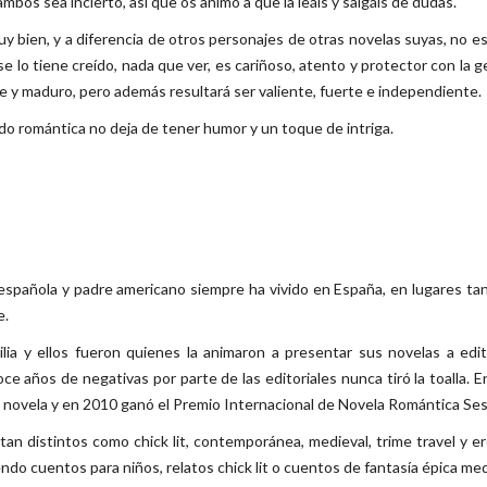
mbos sea incierto, así que os animo a que la leáis y salgáis de dudas.
 bien, y a diferencia de otros personajes de otras novelas suyas, no es 
se lo tiene creído, nada que ver, es cariñoso, atento y protector con la 
e y maduro, pero además resultará ser valiente, fuerte e independiente.
do romántica no deja de tener humor y un toque de intriga.
spañola y padre americano siempre ha vivido en España, en lugares ta
e.
ia y ellos fueron quienes la animaron a presentar sus novelas a edit
ce años de negativas por parte de las editoriales nunca tiró la toalla. En
ra novela y en 2010 ganó el Premio Internacional de Novela Romántica Se
an distintos como chick lit, contemporánea, medieval, trime travel y er
endo cuentos para niños, relatos chick lit o cuentos de fantasía épica med