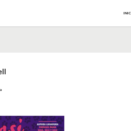
INI
ll
ía