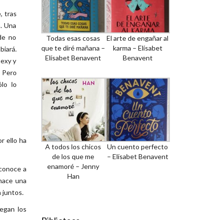
, tras
n. Una
de no
Todas esas cosas
El arte de engañar al
que te diré mañana –
karma – Elísabet
biará.
Elísabet Benavent
Benavent
sexy y
. Pero
lo lo
r ello ha
A todos los chicos
Un cuento perfecto
de los que me
– Elísabet Benavent
enamoré – Jenny
 conoce a
Han
hace una
 juntos.
legan los