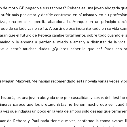
loto de moto GP pegado a sus tacones? Rebeca es una joven abogada que
 sufrir más por amor y decide centrarse en sí misma y en su profesió
izza, una preciosa perrita abandonada. Aunque en un principio deci
 que de su lado ya no se irá. A partir de ese instante todo en su vida cam
 harán que el futuro de Rebeca cambie totalmente, sobre todo cuando el 
amino y le enseña a perder el miedo a amar y a disfrutar de la vida
lva a sentir muchas dudas. ¿Quieres saber lo que es? Pues eso só
de Megan Maxwell. Me habían recomendado esta novela varias veces y po
la historia, es una joven abogada que por casualidad y cosas del destino
rimeras parece que los protagonistas no tienen mucho que ver, ¿qué 
 vez que indagas un poco en la vida de ambos solo deseas que terminen
mor de Rebeca y Paul nada tiene que ver, conforme la trama avanza l