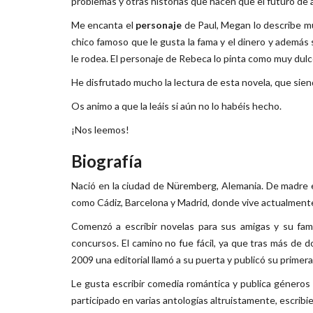
problemas y otras historias que hacen que el futuro de a
Me encanta el
personaje
de Paul, Megan lo describe muy
chico famoso que le gusta la fama y el dinero y además 
le rodea. El personaje de Rebeca lo pinta como muy dulc
He disfrutado mucho la lectura de esta novela, que sien
Os animo a que la leáis si aún no lo habéis hecho.
¡Nos leemos!
Biografía
Nació en la ciudad de Nüremberg, Alemania. De madre e
como Cádiz, Barcelona y Madrid, donde vive actualment
Comenzó a escribir novelas para sus amigas y su famil
concursos. El camino no fue fácil, ya que tras más de do
2009 una editorial llamó a su puerta y publicó su prime
Le gusta escribir comedia romántica y publica géneros t
participado en varias antologías altruistamente, escribi