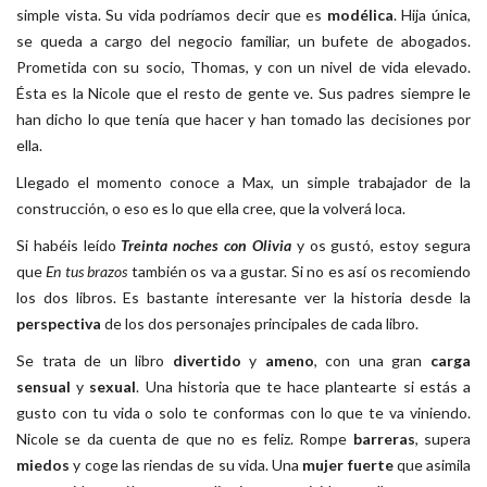
simple vista. Su vida podríamos decir que es
modélica
. Hija única,
se queda a cargo del negocio familiar, un bufete de abogados.
Prometida con su socio, Thomas, y con un nivel de vida elevado.
Ésta es la Nicole que el resto de gente ve. Sus padres siempre le
han dicho lo que tenía que hacer y han tomado las decisiones por
ella.
Llegado el momento conoce a Max, un simple trabajador de la
construcción, o eso es lo que ella cree, que la volverá loca.
Si habéis leído
Treinta noches con Olivia
y os gustó, estoy segura
que
En tus brazos
también os va a gustar. Si no es así os recomiendo
los dos libros. Es bastante interesante ver la historia desde la
perspectiva
de los dos personajes principales de cada libro.
Se trata de un libro
divertido
y
ameno
, con una gran
carga
sensual
y
sexual
. Una historia que te hace plantearte si estás a
gusto con tu vida o solo te conformas con lo que te va viniendo.
Nicole se da cuenta de que no es feliz. Rompe
barreras
, supera
miedos
y coge las riendas de su vida. Una
mujer fuerte
que asimila