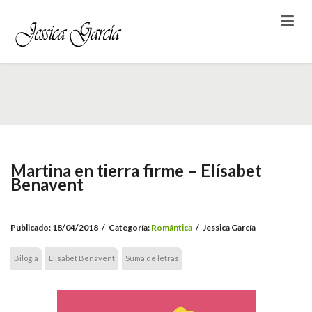
Martina en tierra firme – Elísabet
Benavent
Publicado:
18/04/2018
/
Categoría:
Romántica
/
Jessica García
Bilogía
Elísabet Benavent
Suma de letras