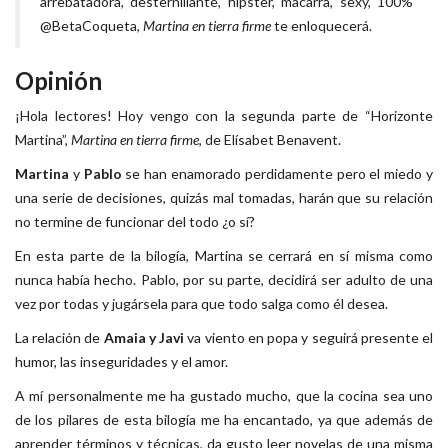
arrebatadora, desternillante, hípster, macarra, sexy, 100%
@BetaCoqueta,
Martina en tierra firme
te enloquecerá.
Opinión
¡Hola lectores! Hoy vengo con la segunda parte de “Horizonte
Martina”,
Martina en tierra firme
, de Elísabet Benavent.
Martina
y
Pablo
se han enamorado perdidamente pero el miedo y
una serie de decisiones, quizás mal tomadas, harán que su relación
no termine de funcionar del todo ¿o sí?
En esta parte de la bilogía, Martina se cerrará en sí misma como
nunca había hecho. Pablo, por su parte, decidirá ser adulto de una
vez por todas y jugársela para que todo salga como él desea.
La relación de
Amaia y Javi
va viento en popa y seguirá presente el
humor, las inseguridades y el amor.
A mí personalmente me ha gustado mucho, que la cocina sea uno
de los pilares de esta bilogía me ha encantado, ya que además de
aprender términos y técnicas, da gusto leer novelas de una misma