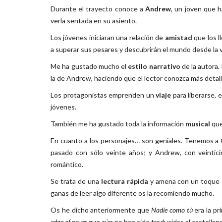
Durante el trayecto conoce a
Andrew
, un joven que h
verla sentada en su asiento.
Los jóvenes iniciaran una relación de
amistad
que los l
a superar sus pesares y descubrirán el mundo desde la va
Me ha gustado mucho el
estilo narrativo
de la autora.
la de Andrew, haciendo que el lector conozca más detall
Los protagonistas emprenden un
viaje
para liberarse, 
jóvenes.
También me ha gustado toda la información
musical
que
En cuanto a los personajes… son geniales. Tenemos a 
pasado con sólo veinte años; y Andrew, con veintici
romántico.
Se trata de una
lectura rápida
y amena con un toque
ganas de leer algo diferente os la recomiendo mucho.
Os he dicho anteriormente que
Nadie como tú
era la pr
edge of never,
que aún no han sido traducidas al castellano