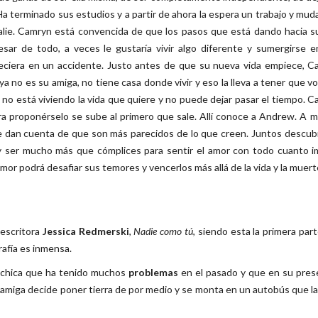
Ha terminado sus estudios y a partir de ahora la espera un trabajo y mud
talie. Camryn está convencida de que los pasos que está dando hacia s
esar de todo, a veces le gustaría vivir algo diferente y sumergirse 
eciera en un accidente. Justo antes de que su nueva vida empiece, 
a no es su amiga, no tiene casa donde vivir y eso la lleva a tener que vo
o está viviendo la vida que quiere y no puede dejar pasar el tiempo. 
iera proponérselo se sube al primero que sale. Allí conoce a Andrew. A 
se dan cuenta de que son más parecidos de lo que creen. Juntos descub
y ser mucho más que cómplices para sentir el amor con todo cuanto i
 amor podrá desafiar sus temores y vencerlos más allá de la vida y la muert
 escritora
Jessica Redmerski
,
Nadie como tú
, siendo esta la primera par
grafía es inmensa.
a chica que ha tenido muchos
problemas
en el pasado y que en su pres
amiga decide poner tierra de por medio y se monta en un autobús que la 