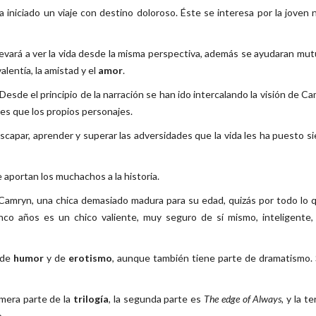
a iniciado un viaje con destino doloroso. Éste se interesa por la joven
levará a ver la vida desde la misma perspectiva, además se ayudaran m
lentía, la amistad y el
amor
.
 Desde el principio de la narración se han ido intercalando la visión de C
es que los propios personajes.
escapar, aprender y superar las adversidades que la vida les ha puesto s
 aportan los muchachos a la historia.
Camryn, una chica demasiado madura para su edad, quizás por todo lo 
nco años es un chico valiente, muy seguro de sí mismo, inteligente,
 de
humor
y de
erotismo
, aunque también tiene parte de dramatismo. 
imera parte de la
trilogía
, la segunda parte es
The edge of Always,
y la te
.