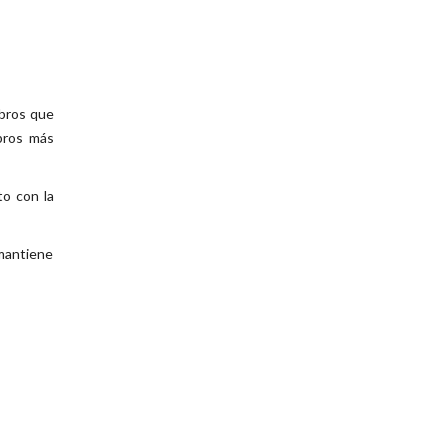
ibros que
ibros más
to con la
 mantiene