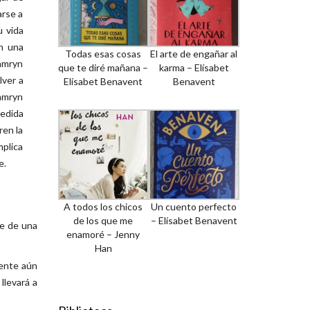
arse a
u vida
en una
Todas esas cosas
El arte de engañar al
Camryn
que te diré mañana –
karma – Elísabet
lver a
Elísabet Benavent
Benavent
Camryn
medida
ren la
mplica
e.
A todos los chicos
Un cuento perfecto
de los que me
– Elísabet Benavent
te de una
enamoré – Jenny
Han
ente aún
llevará a