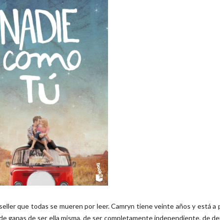
eller que todas se mueren por leer. Camryn tiene veinte años y está a
de ganas de ser ella misma, de ser completamente independiente, de de