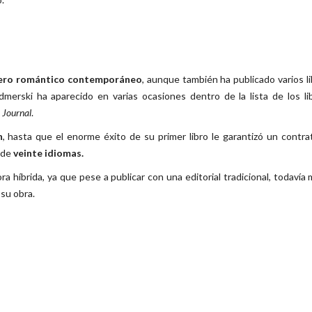
ero romántico contemporáneo
, aunque también ha publicado varios l
dmerski ha aparecido en varias ocasiones dentro de la lista de los l
 Journal
.
n
, hasta que el enorme éxito de su primer libro le garantizó un contra
s de
veinte idiomas.
ra híbrida, ya que pese a publicar con una editorial tradicional, todavía
su obra.