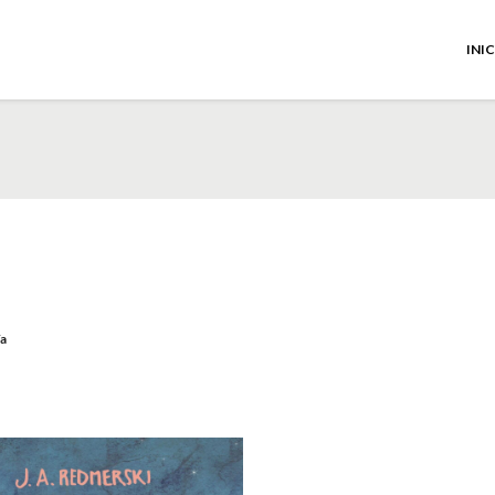
INI
ía