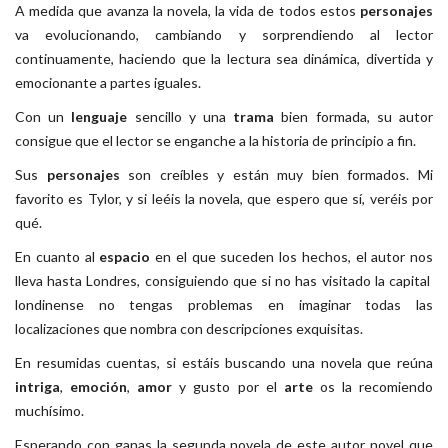
A medida que avanza la novela, la vida de todos estos
personajes
va evolucionando, cambiando y sorprendiendo al lector
continuamente, haciendo que la lectura sea dinámica, divertida y
emocionante a partes iguales.
Con un
lenguaje
sencillo y una
trama
bien formada, su autor
consigue que el lector se enganche a la historia de principio a fin.
Sus
personajes
son creíbles y están muy bien formados. Mi
favorito es Tylor, y si leéis la novela, que espero que sí, veréis por
qué.
En cuanto al
espacio
en el que suceden los hechos, el autor nos
lleva hasta Londres, consiguiendo que si no has visitado la capital
londinense no tengas problemas en imaginar todas las
localizaciones que nombra con descripciones exquisitas.
En resumidas cuentas, si estáis buscando una novela que reúna
intriga
,
emoción
,
amor
y gusto por el
arte
os la recomiendo
muchísimo.
Esperando con ganas la segunda novela de este autor novel que